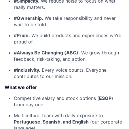
#Simplicity.
We reduce noise to focus on what
really matters.
#Ownership.
We take responsibility and never
wait to be told.
#Pride.
We build products and experiences we’re
proud of.
#Always Be Changing (ABC).
We grow through
feedback, risk-taking, and action.
#Inclusivity.
Every voice counts. Everyone
contributes to our mission.
What we offer
Competitive salary and stock options (
ESOP
)
from day one
Multicultural team with daily exposure to
Portuguese, Spanish, and English
(our corporate
language)